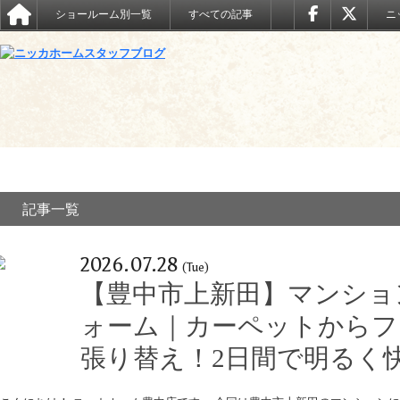
ショールーム別一覧
すべての記事
ニ
記事一覧
2026.07.28
(Tue)
【豊中市上新田】マンショ
ォーム｜カーペットからフ
張り替え！2日間で明るく