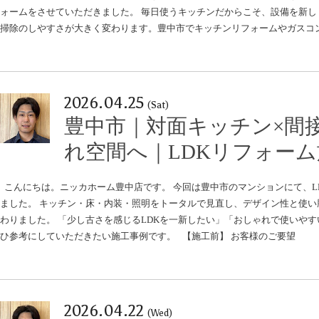
ォームをさせていただきました。 毎日使うキッチンだからこそ、設備を新し
掃除のしやすさが大きく変わります。豊中市でキッチンリフォームやガスコ
2026.04.25
(Sat)
豊中市｜対面キッチン×間
名古屋リフォーム&増改築のニッカホーム株式会社
Copyright © 2013 Nikka-Home Corporation. All R
れ空間へ｜LDKリフォー
プライバシーポリシー
お問い合わせ
ニッカホーム公式サイト
こんにちは。ニッカホーム豊中店です。 今回は豊中市のマンションにて、L
ました。 キッチン・床・内装・照明をトータルで見直し、デザイン性と使い
わりました。 「少し古さを感じるLDKを一新したい」「おしゃれで使いや
ひ参考にしていただきたい施工事例です。 【施工前】 お客様のご要望
2026.04.22
(Wed)