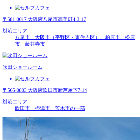
〒581-0017 大阪府八尾市高美町4-3-17
対応エリア
八尾市、大阪市（平野区・東住吉区）、柏原市、松原
市、藤井寺市
吹田ショールーム
〒565-0803 大阪府吹田市新芦屋下7-14
対応エリア
吹田市、摂津市、茨木市の一部